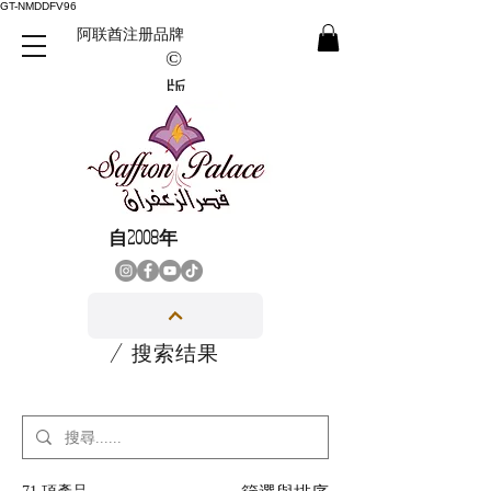
GT-NMDDFV96
阿联酋注册品牌
©
版
權
所
有
自2008年
/ 搜索结果