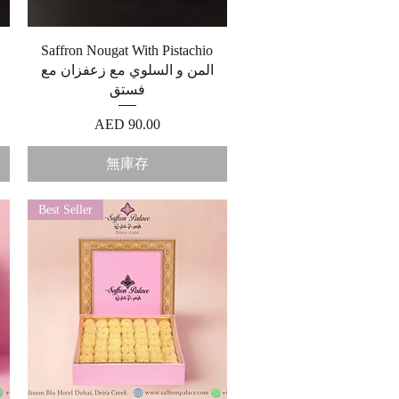
快速瀏覽
Saffron Nougat With Pistachio
المن و السلوي مع زعفزان مع
فستق
價格
AED 90.00
無庫存
Best Seller