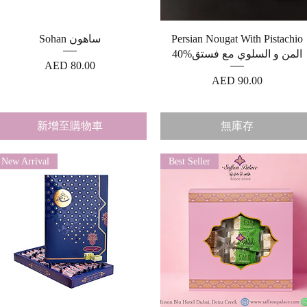
快速瀏覽
快速瀏覽
Sohan ساهون
Persian Nougat With Pistachio
40%المن و السلوي مع فستق
價格
AED 80.00
價格
AED 90.00
新增至購物車
無庫存
New Arrival
Best Seller