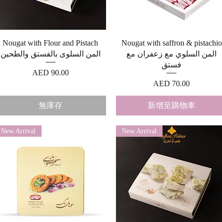
快速瀏覽
快速瀏覽
Nougat with Flour and Pistach
Nougat with saffron & pistachio
المن السلوي مع زعفران مع
المن السلوی بالفستق والطحين
فستق
價格
AED 90.00
價格
AED 70.00
無庫存
新增至購物車
New Arrival
New Arrival