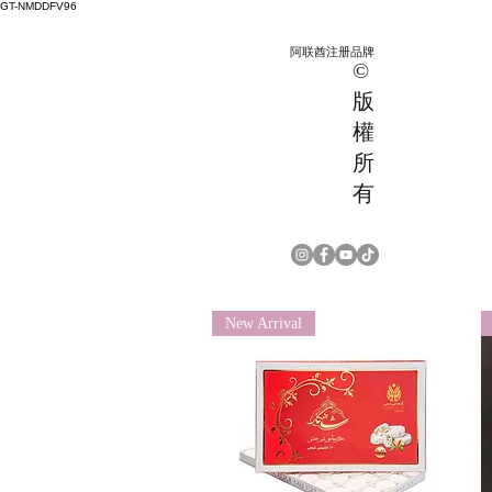
GT-NMDDFV96
阿联酋注册品牌
©
版
權
所
有
New Arrival