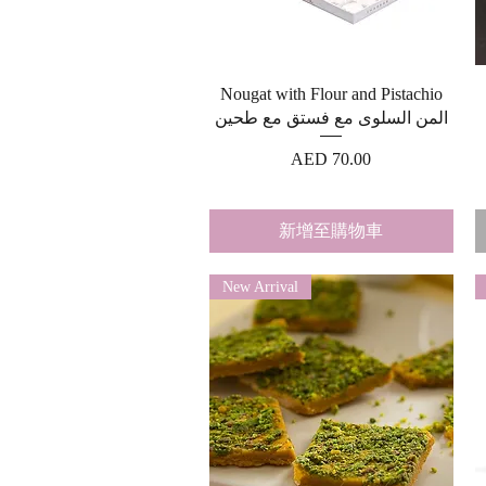
快速瀏覽
Nougat with Flour and Pistachio
المن السلوی مع فستق مع طحین
價格
AED 70.00
新增至購物車
New Arrival