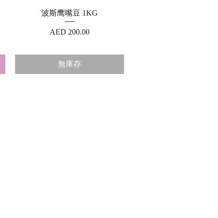
快速瀏覽
波斯鹰嘴豆 1KG
價格
AED 200.00
無庫存