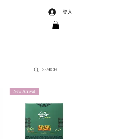
登入
New Arrival