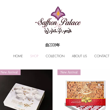
自2008年
HOME
SHOP
COLLECTION
ABOUT US
CONTACT
New Arrival
New Arrival