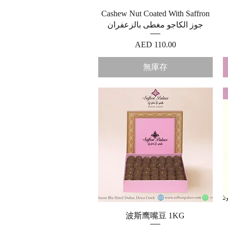
快速瀏覽
Cashew Nut Coated With Saffron
جوز الكاجو مغطى بالزعفران
價格
AED 110.00
無庫存
快速瀏覽
波斯鹰嘴豆 1KG