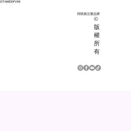
GT-NMDDFV96
阿联酋注册品牌
©
版
權
所
有