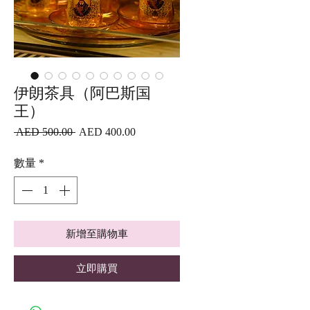
伊朗茶具（阿巴斯国
王）
一
促
 AED 500.00 
AED 400.00
般
銷
價
價
數量
*
格
格
新增至購物車
立即購買