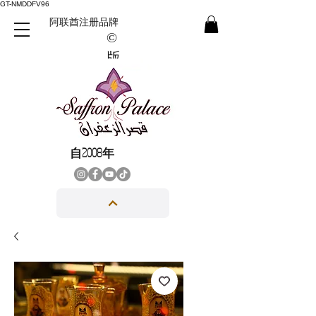
GT-NMDDFV96
阿联酋注册品牌
©
版
權
所
有
自2008年