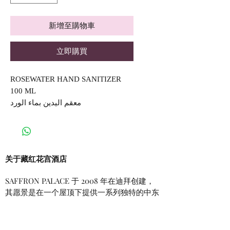
新增至購物車
立即購買
ROSEWATER HAND SANITIZER
100 ML
معقم اليدين بماء الورد
关于藏红花宫酒店
SAFFRON PALACE 于 2008 年在迪拜创建，
其愿景是在一个屋顶下提供一系列独特的中东
豪华产品。我们通过一系列独特的优质产品将
伊朗风味的独特风味带到了阿拉伯联合酋长
国，以满足最挑剔的客户的需求。