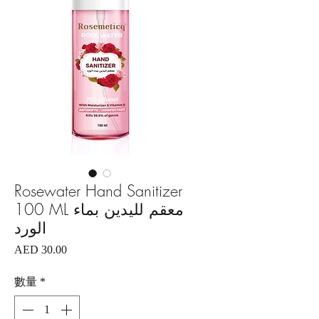
Rosewater Hand Sanitizer
100 ML معقم لليدين بماء
الورد
價
AED 30.00
格
數量
*