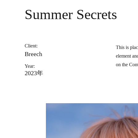
Summer Secrets
Client:
This is pla
Breech
element and
on the Cont
Year:
2023年