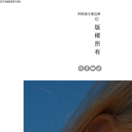
GT-NMDDFV96
阿联酋注册品牌
©
版
權
所
有