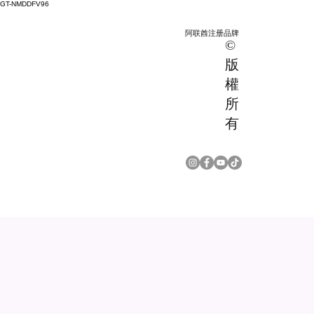
GT-NMDDFV96
阿联酋注册品牌
©
版
權
所
有