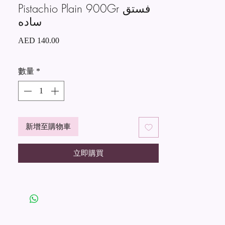
Pistachio Plain 900Gr فستق
ساده
價
AED 140.00
格
數量
*
新增至購物車
立即購買