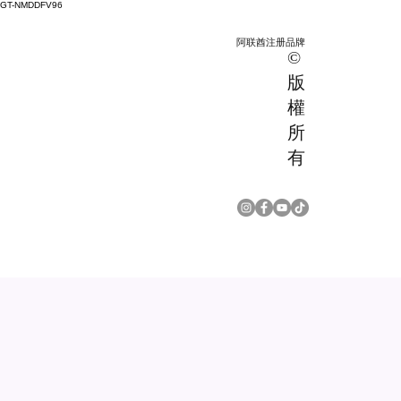
GT-NMDDFV96
阿联酋注册品牌
©
版
權
所
有