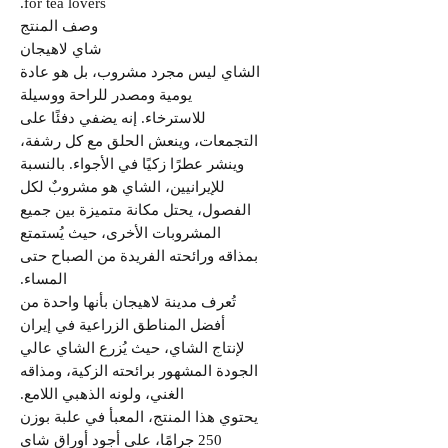
for tea lovers.
وصف المنتج
شاي لاهیجان
الشاي ليس مجرد مشروب، بل هو عادة
يومية ومصدر للراحة ووسيلة
للاسترخاء. إنه يضفي دفئًا على
التجمعات، وينعش الحلق مع كل رشفة،
وينشر عطرًا زكيًا في الأجواء. بالنسبة
للإيرانيين، الشاي هو مشروبٌ لكل
الفصول، يحتل مكانة متميزة بين جميع
المشروبات الأخرى، حيث يُستمتع
بمذاقه ورائحته الفريدة من الصباح حتى
المساء.
تُعرف مدينة لاهیجان بأنها واحدة من
أفضل المناطق الزراعية في إيران
لإنتاج الشاي، حيث يُزرع الشاي عالي
الجودة المشهور برائحته الزكية، ومذاقه
الغني، ولونه الذهبي اللامع.
يحتوي هذا المنتج، المعبأ في علبة بوزن
250 جرامًا، على أجود أوراق شاي