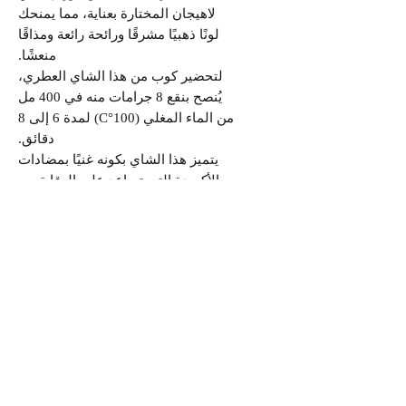
لاهیجان المختارة بعناية، مما يمنحك
لونًا ذهبيًا مشرقًا ورائحة رائعة ومذاقًا
منعشًا.
لتحضير كوب من هذا الشاي العطري،
يُنصح بنقع 8 جرامات منه في 400 مل
من الماء المغلي (100°C) لمدة 6 إلى 8
دقائق.
يتميز هذا الشاي بكونه غنيًا بمضادات
الأكسدة التي تساعد على الوقاية من
السرطان، كما يُعرف بأنه مصدر طبيعي
للكافيين، مما يساعد في تقليل آلام
العضلات بعد التمارين الرياضية.
بعد يوم طويل، يساعدك هذا الشاي في
استعادة طاقتك والتخلص من التعب.
يأتي هذا الشاي في علبة معدنية
أسطوانية الشكل بتصميم مستوحى من
المنمنمات الفارسية، مما يجعله خيارًا
مثاليًا لتقديمه في الضيافة أو كهدية
راقية لعشاق الشاي.