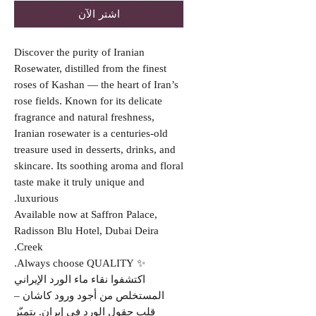
اشترِ الآن
Discover the purity of Iranian
Rosewater, distilled from the finest
roses of Kashan — the heart of Iran’s
rose fields. Known for its delicate
fragrance and natural freshness,
Iranian rosewater is a centuries-old
treasure used in desserts, drinks, and
skincare. Its soothing aroma and floral
taste make it truly unique and
luxurious.
Available now at Saffron Palace,
Radisson Blu Hotel, Dubai Deira
Creek.
✨ Always choose QUALITY.
اكتشفوا نقاء ماء الورد الإيراني
المستخلص من أجود ورود كاشان –
قلب حقول الورد في إيران. يتميّز