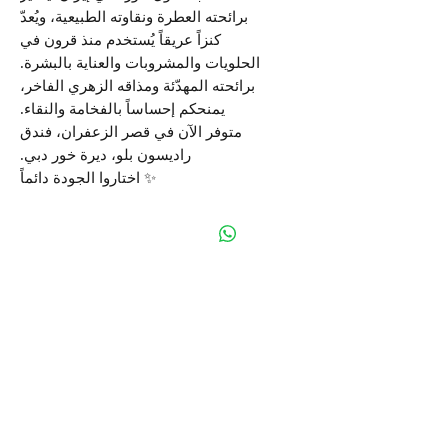
برائحته العطرة ونقاوته الطبيعية، ويُعدّ
كنزاً عريقاً يُستخدم منذ قرون في
الحلويات والمشروبات والعناية بالبشرة.
برائحته المهدّئة ومذاقه الزهري الفاخر،
يمنحكم إحساساً بالفخامة والنقاء.
متوفر الآن في قصر الزعفران، فندق
راديسون بلو، ديرة خور دبي.
✨ اختاروا الجودة دائماً
عن قصر الزعفران
تم إنشاء قصر الزعفران في عام 2008 في دبي
بهدف تقديم مجموعة فريدة من منتجات الشرق
الأوسط الفاخرة تحت سقف واحد. لقد جلبنا إلى
دولة الإمارات العربية المتحدة النكهات الفريدة
من النكهة الإيرانية من خلال قائمة من المنتجات
الحصرية عالية الجودة التي ترضي العملاء الأكثر